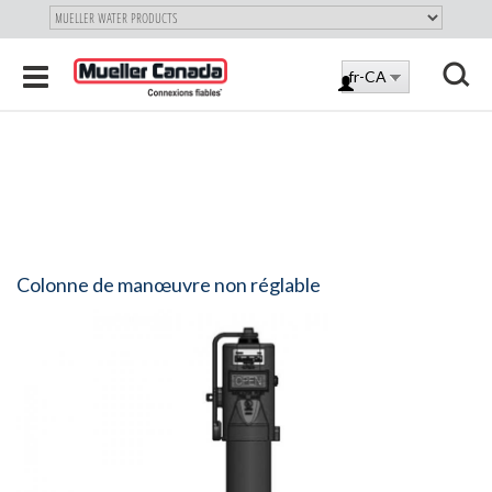
"
SKIP
Toggle
fr-CA
TO
LOG
navigation
MAIN
X
IN
CONTENT
Colonne de manœuvre non réglable