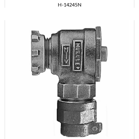
H-14245N