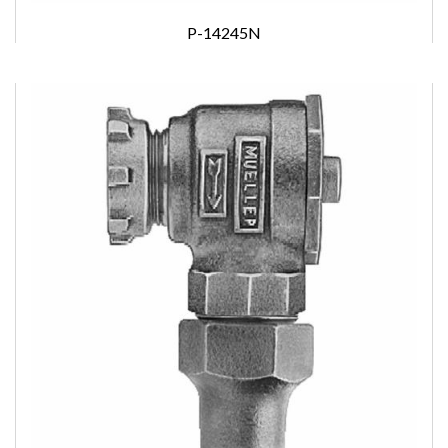
P-14245N