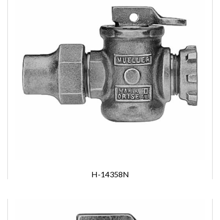
H-14358N