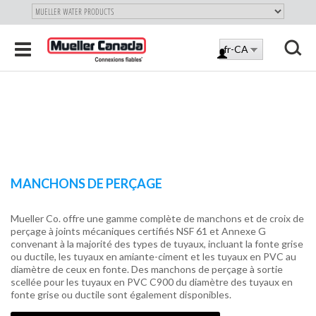
"
SKIP
Toggle
fr-CA
TO
LOG
navigation
MAIN
X
IN
CONTENT
MANCHONS DE PERÇAGE
Mueller Co. offre une gamme complète de manchons et de croix de
perçage à joints mécaniques certifiés NSF 61 et Annexe G
convenant à la majorité des types de tuyaux, incluant la fonte grise
ou ductile, les tuyaux en amiante-ciment et les tuyaux en PVC au
diamètre de ceux en fonte. Des manchons de perçage à sortie
scellée pour les tuyaux en PVC C900 du diamètre des tuyaux en
fonte grise ou ductile sont également disponibles.