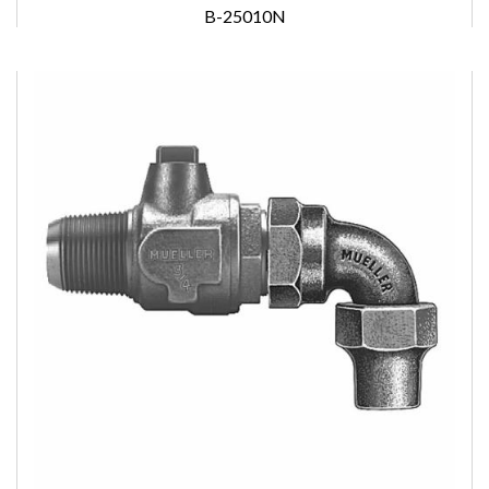
B-25010N