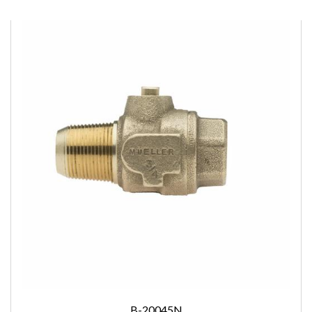
B-20045N