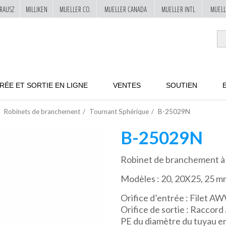
RAUSZ
MILLIKEN
MUELLER CO.
MUELLER CANADA
MUELLER INTL
MUELL
RÉE ET SORTIE EN LIGNE
VENTES
SOUTIEN
Robinets de branchement
Tournant Sphérique
B-25029N
B-25029N
Robinet de branchement 
Modèles : 20, 20X25, 25 mm
Orifice d’entrée : Filet A
Orifice de sortie : Racco
PE du diamètre du tuyau e