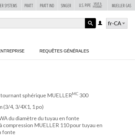
VALVE &
U.S. PIPE
ER SYSTEMS
PRATT
PRATT IND
SINGER
MUELLER GAS
HYDRANT
fr-CA
LOG
IN
APPLY
ENTREPRISE
REQUÊTES GÉNÉRALES
MC
à tournant sphérique MUELLER
300
 (3/4, 3/4X1, 1 po)
WWA du diamètre du tuyau en fonte
rd à compression MUELLER 110 pour tuyau en
n fonte