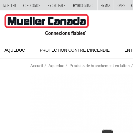
MUELLER
ECHOLOGICS
HYDRO GATE
HYDRO-GUARD
HYMAX
JONES
K
"
SKIP
TO
MAIN
CONTENT
AQUEDUC
PROTECTION CONTRE L’INCENDIE
ENT
Accueil
Aqueduc
Produits de branchement en laiton