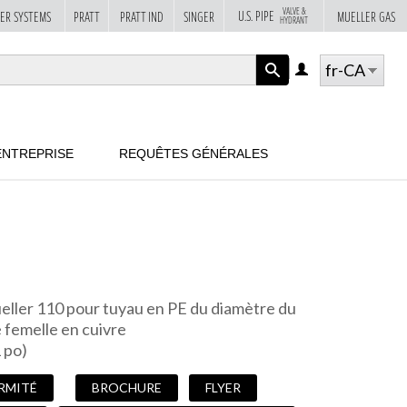
VALVE &
U.S. PIPE
ER SYSTEMS
PRATT
PRATT IND
SINGER
MUELLER GAS
HYDRANT
fr-CA
LOG
IN
APPLY
ENTREPRISE
REQUÊTES GÉNÉRALES
ller 110 pour tuyau en PE du diamètre du
é femelle en cuivre
 po)
RMITÉ
BROCHURE
FLYER