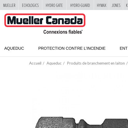
MUELLER
ECHOLOGICS
HYDRO GATE
HYDRO-GUARD
HYMAX
JONES
K
"
SKIP
TO
MAIN
CONTENT
AQUEDUC
PROTECTION CONTRE L’INCENDIE
ENT
Accueil
Aqueduc
Produits de branchement en laiton