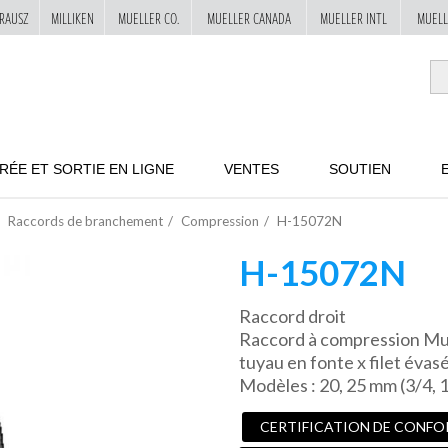
RAUSZ
MILLIKEN
MUELLER CO.
MUELLER CANADA
MUELLER INTL
MUELL
RÉE ET SORTIE EN LIGNE
VENTES
SOUTIEN
Raccords de branchement
Compression
H-15072N
H-15072N
Raccord droit
Raccord à compression Mue
tuyau en fonte x filet évas
Modèles : 20, 25 mm (3/4, 1
CERTIFICATION DE CONFO